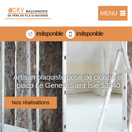
MENU
indisponible
indisponible
Artisan plaquiste pose de cloison et
placo Le Genest Saint Isle 53940
Nos réalisations