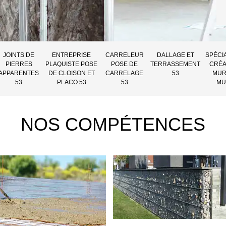
JOINTS DE
ENTREPRISE
CARRELEUR
DALLAGE ET
SPÉCI
PIERRES
PLAQUISTE POSE
POSE DE
TERRASSEMENT
CRÉA
APPARENTES
DE CLOISON ET
CARRELAGE
53
MUR
53
PLACO 53
53
MU
NOS COMPÉTENCES