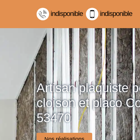
indisponible
indisponible
Artisan plaquiste 
cloison et placo 
53470
Nos réalisations