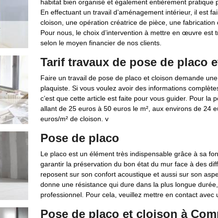
habitat bien organisé et également entièrement pratique 
En effectuant un travail d’aménagement intérieur, il est f
cloison, une opération créatrice de pièce, une fabrication 
Pour nous, le choix d’intervention à mettre en œuvre est tr
selon le moyen financier de nos clients.
Tarif travaux de pose de placo e
Faire un travail de pose de placo et cloison demande une 
plaquiste. Si vous voulez avoir des informations complètes
c’est que cette article est faite pour vous guider. Pour l
allant de 25 euros à 50 euros le m², aux environs de 24 
euros/m² de cloison. v
Pose de placo
Le placo est un élément très indispensable grâce à sa fonc
garantir la préservation du bon état du mur face à des di
reposent sur son confort acoustique et aussi sur son aspec
donne une résistance qui dure dans la plus longue durée, il
professionnel. Pour cela, veuillez mettre en contact avec
Pose de placo et cloison à Comm