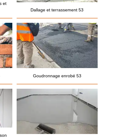
s et
Dallage et terrassement 53
3
Goudronnage enrobé 53
ison