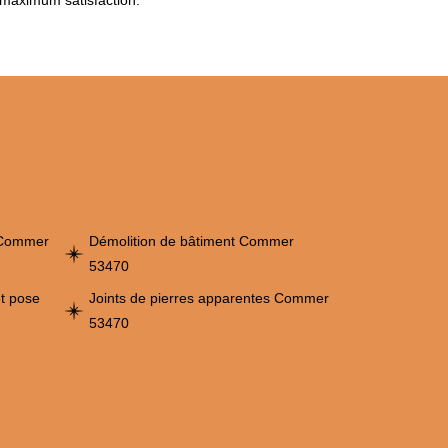
e maximum satisfaction.
 Commer
Démolition de bâtiment Commer
53470
et pose
Joints de pierres apparentes Commer
53470