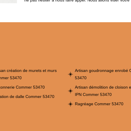
ne pas hésiter à nous faire appel. Nous allons viser votr
isan création de murets et murs
Artisan goudronnage enrobé
mer 53470
53470
onnerie Commer 53470
Artisan démolition de cloison 
IPN Commer 53470
ation de dalle Commer 53470
Ragréage Commer 53470