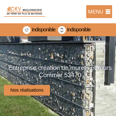
MENU
indisponible
indisponible
Entreprise création de murets et murs
Commer 53470
Nos réalisations