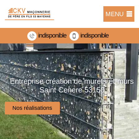
MENU
indisponible
indisponible
Entreprise création de murets et murs
Saint Cenere 53150
Nos réalisations