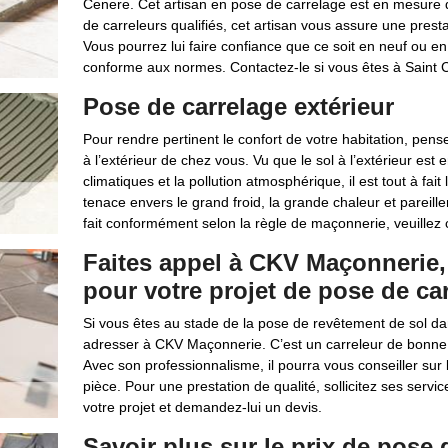
Cenere. Cet artisan en pose de carrelage est en mesure d
de carreleurs qualifiés, cet artisan vous assure une presta
Vous pourrez lui faire confiance que ce soit en neuf ou en 
conforme aux normes. Contactez-le si vous êtes à Saint 
Pose de carrelage extérieur
Pour rendre pertinent le confort de votre habitation, pens
à l’extérieur de chez vous. Vu que le sol à l’extérieur est
climatiques et la pollution atmosphérique, il est tout à fait 
tenace envers le grand froid, la grande chaleur et pareill
fait conformément selon la règle de maçonnerie, veuille
Faites appel à CKV Maçonnerie, 
pour votre projet de pose de ca
Si vous êtes au stade de la pose de revêtement de sol da
adresser à CKV Maçonnerie. C’est un carreleur de bonne ré
Avec son professionnalisme, il pourra vous conseiller sur 
pièce. Pour une prestation de qualité, sollicitez ses servi
votre projet et demandez-lui un devis.
Savoir plus sur le prix de pose 