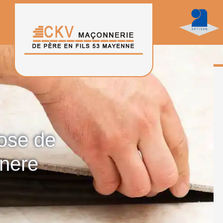
pose de
enere