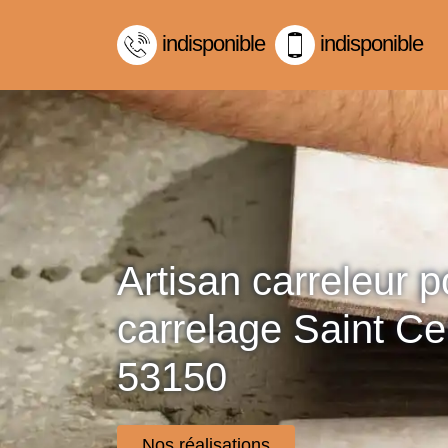
indisponible
indisponible
Artisan carreleur 
carrelage Saint C
53150
Nos réalisations