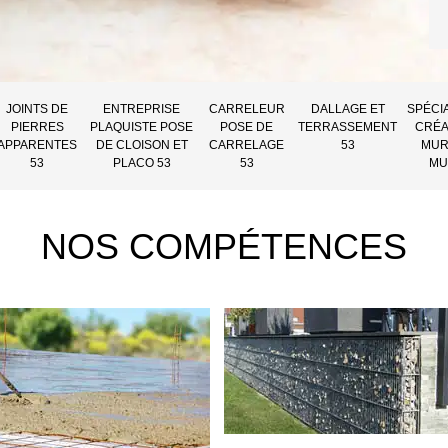
JOINTS DE
ENTREPRISE
CARRELEUR
DALLAGE ET
SPÉCI
PIERRES
PLAQUISTE POSE
POSE DE
TERRASSEMENT
CRÉA
APPARENTES
DE CLOISON ET
CARRELAGE
53
MUR
53
PLACO 53
53
MU
NOS COMPÉTENCES