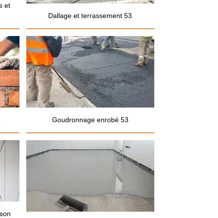
s et
Dallage et terrassement 53
3
Goudronnage enrobé 53
ison