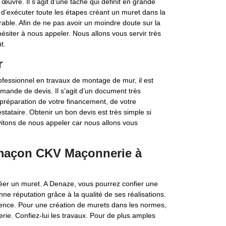
œuvre. Il s’agit d’une tâche qui définit en grande
 d’exécuter toute les étapes créant un muret dans la
rable. Afin de ne pas avoir un moindre doute sur la
ésiter à nous appeler. Nous allons vous servir très
t.
r
fessionnel en travaux de montage de mur, il est
emande de devis. Il s’agit d’un document très
 préparation de votre financement, de votre
stataire. Obtenir un bon devis est très simple si
vitons de nous appeler car nous allons vous
e maçon CKV Maçonnerie à
réer un muret. A Denaze, vous pourrez confier une
e réputation grâce à la qualité de ses réalisations.
urrence. Pour une création de murets dans les normes,
rie. Confiez-lui les travaux. Pour de plus amples