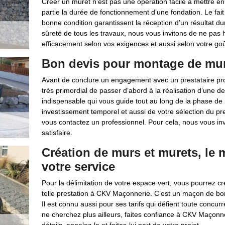
Créer un muret n’est pas une opération facile à mettre en 
partie la durée de fonctionnement d’une fondation. Le fait
bonne condition garantissent la réception d’un résultat du
sûreté de tous les travaux, nous vous invitons de ne pas h
efficacement selon vos exigences et aussi selon votre goû
Bon devis pour montage de mu
Avant de conclure un engagement avec un prestataire pro
très primordial de passer d’abord à la réalisation d’une d
indispensable qui vous guide tout au long de la phase de
investissement temporel et aussi de votre sélection du pre
vous contactez un professionnel. Pour cela, nous vous in
satisfaire.
Création de murs et murets, l
votre service
Pour la délimitation de votre espace vert, vous pourrez c
telle prestation à CKV Maçonnerie. C’est un maçon de bonn
Il est connu aussi pour ses tarifs qui défient toute conc
ne cherchez plus ailleurs, faites confiance à CKV Maçonne