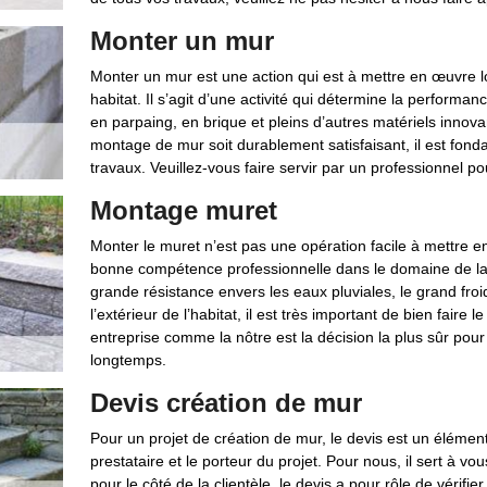
Monter un mur
Monter un mur est une action qui est à mettre en œuvre lo
habitat. Il s’agit d’une activité qui détermine la performa
en parpaing, en brique et pleins d’autres matériels innovan
montage de mur soit durablement satisfaisant, il est fonda
travaux. Veuillez-vous faire servir par un professionnel po
Montage muret
Monter le muret n’est pas une opération facile à mettre en 
bonne compétence professionnelle dans le domaine de la
grande résistance envers les eaux pluviales, le grand froi
l’extérieur de l’habitat, il est très important de bien fair
entreprise comme la nôtre est la décision la plus sûr pour
longtemps.
Devis création de mur
Pour un projet de création de mur, le devis est un élément t
prestataire et le porteur du projet. Pour nous, il sert à vou
pour le côté de la clientèle, le devis a pour rôle de vérifi