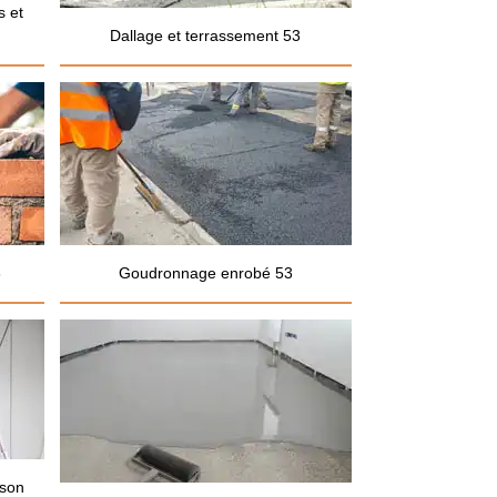
s et
Dallage et terrassement 53
3
Goudronnage enrobé 53
ison