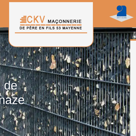
n de
enaze