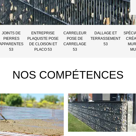
JOINTS DE
ENTREPRISE
CARRELEUR
DALLAGE ET
SPÉCI
PIERRES
PLAQUISTE POSE
POSE DE
TERRASSEMENT
CRÉA
APPARENTES
DE CLOISON ET
CARRELAGE
53
MUR
53
PLACO 53
53
MU
NOS COMPÉTENCES