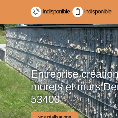
indisponible
indisponible
Entreprise créatio
murets et murs D
53400
Nos réalisations