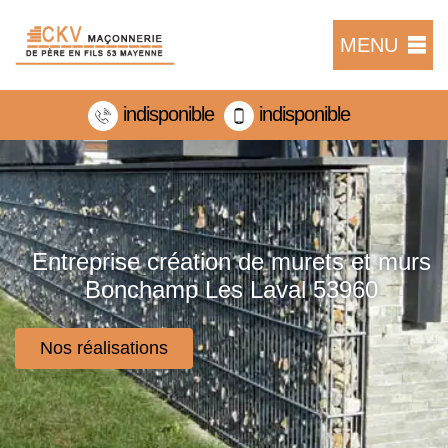
MENU
indisponible
indisponible
Entreprise création de murets et murs
Bonchamp Les Laval 53960
Nos réalisations