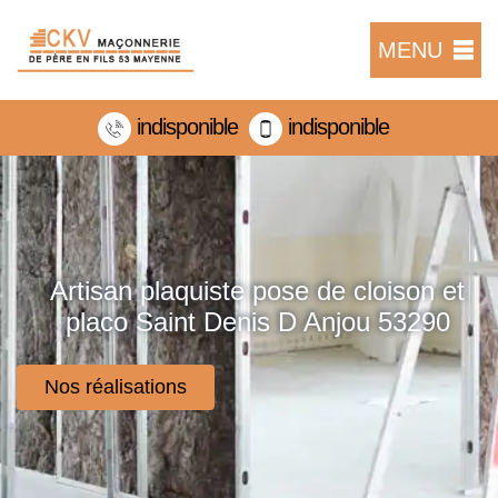
MENU
indisponible
indisponible
Artisan plaquiste pose de cloison et
placo Saint Denis D Anjou 53290
Nos réalisations