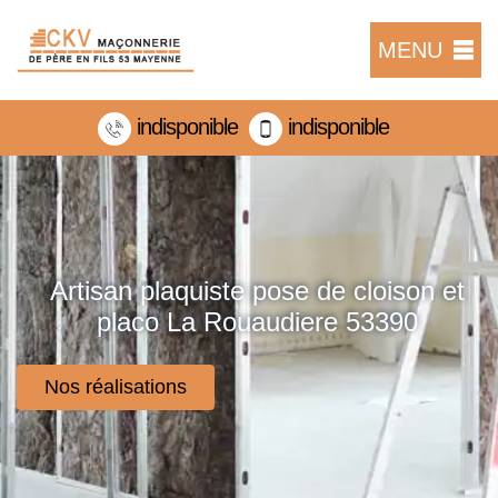
MENU
indisponible
indisponible
Artisan plaquiste pose de cloison et
placo La Rouaudiere 53390
Nos réalisations