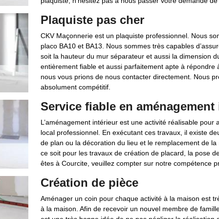
plaquiste, n’hésitez pas à nous passer votre demande de 
Plaquiste pas cher
CKV Maçonnerie est un plaquiste professionnel. Nous som
placo BA10 et BA13. Nous sommes très capables d’assurer
soit la hauteur du mur séparateur et aussi la dimension du
entièrement fiable et aussi parfaitement apte à répondre à
nous vous prions de nous contacter directement. Nous pro
absolument compétitif.
Service fiable en aménagement i
L’aménagement intérieur est une activité réalisable pour am
local professionnel. En exécutant ces travaux, il existe d
de plan ou la décoration du lieu et le remplacement de la
ce soit pour les travaux de création de placard, la pose de
êtes à Courcite, veuillez compter sur notre compétence pr
Création de pièce
Aménager un coin pour chaque activité à la maison est trè
à la maison. Afin de recevoir un nouvel membre de famille 