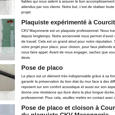
fiables qui nous aident à assurer le bon accomplissement 
attendus par nos clients. Notre but, c’est de réaliser tout
projet.
Plaquiste expérimenté à Courci
CKV Maçonnerie est un plaquiste professionnel. Nous tra
depuis longtemps. Notre ancienneté nous permet d’avoir un
de travail. Cela est un grand atout pour notre réputation.
votre projet pour placo, pour cloison, pour faux plafonds 
nous faire appel. Avant de nous engager, sachez que vou
devis.
Pose de placo
Le placo est un élément très indispensable grâce à sa fonc
garantir la préservation du bon état du mur face à des di
reposent sur son confort acoustique et aussi sur son aspec
donne une résistance qui dure dans la plus longue durée, il
professionnel. Pour cela, veuillez mettre en contact avec
Pose de placo et cloison à Courc
du plaquiste CKV Maçonnerie