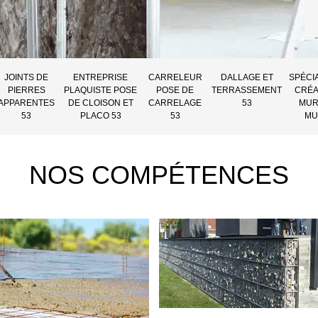
JOINTS DE
ENTREPRISE
CARRELEUR
DALLAGE ET
SPÉCI
PIERRES
PLAQUISTE POSE
POSE DE
TERRASSEMENT
CRÉA
APPARENTES
DE CLOISON ET
CARRELAGE
53
MUR
53
PLACO 53
53
MU
NOS COMPÉTENCES