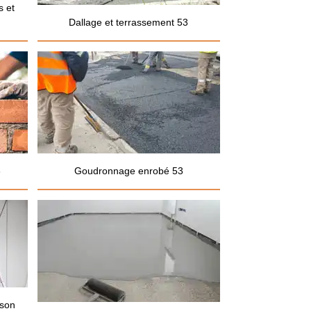
s et
Dallage et terrassement 53
3
Goudronnage enrobé 53
ison