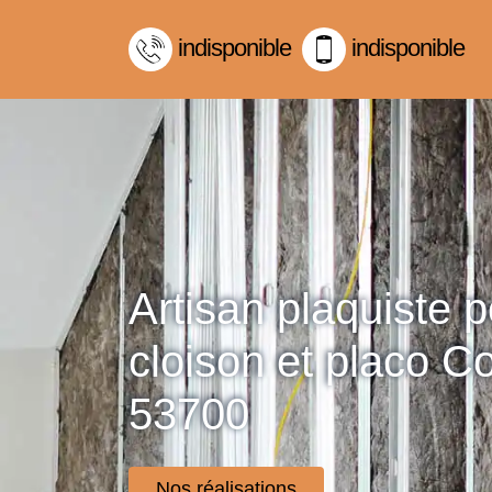
indisponible
indisponible
Artisan plaquiste 
cloison et placo Co
53700
Nos réalisations