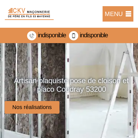
MENU
indisponible
indisponible
Artisan plaquiste pose de cloison et
placo Coudray 53200
Nos réalisations