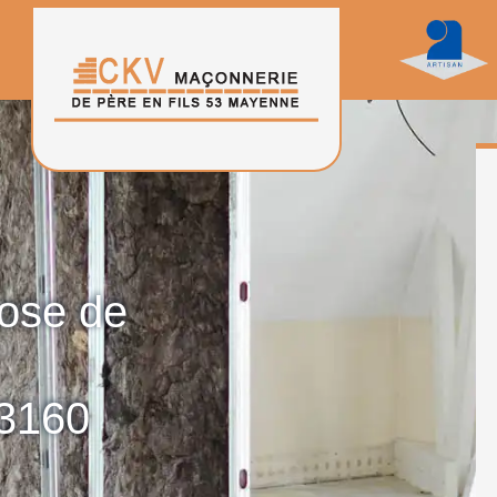
pose de
3160