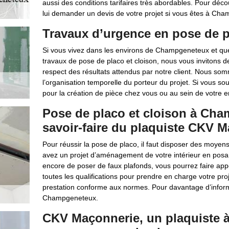
aussi des conditions tarifaires très abordables. Pour découvr
lui demander un devis de votre projet si vous êtes à Ch
Travaux d’urgence en pose de p
Si vous vivez dans les environs de Champgeneteux et que
travaux de pose de placo et cloison, nous vous invitons d
respect des résultats attendus par notre client. Nous so
l’organisation temporelle du porteur du projet. Si vous so
pour la création de pièce chez vous ou au sein de votre e
Pose de placo et cloison à Cha
savoir-faire du plaquiste CKV 
Pour réussir la pose de placo, il faut disposer des moyen
avez un projet d’aménagement de votre intérieur en posan
encore de poser de faux plafonds, vous pourrez faire app
toutes les qualifications pour prendre en charge votre pro
prestation conforme aux normes. Pour davantage d’informa
Champgeneteux.
CKV Maçonnerie, un plaquiste 