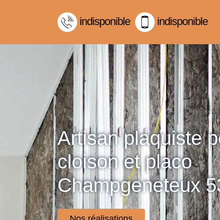
indisponible
indisponible
Artisan plaquiste 
cloison et placo
Champgeneteux 5
Nos réalisations