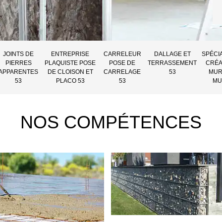
JOINTS DE
ENTREPRISE
CARRELEUR
DALLAGE ET
SPÉCI
PIERRES
PLAQUISTE POSE
POSE DE
TERRASSEMENT
CRÉA
APPARENTES
DE CLOISON ET
CARRELAGE
53
MUR
53
PLACO 53
53
MU
NOS COMPÉTENCES