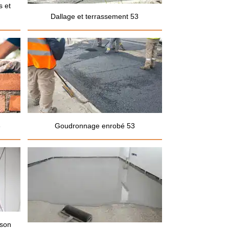
s et
Dallage et terrassement 53
3
Goudronnage enrobé 53
ison