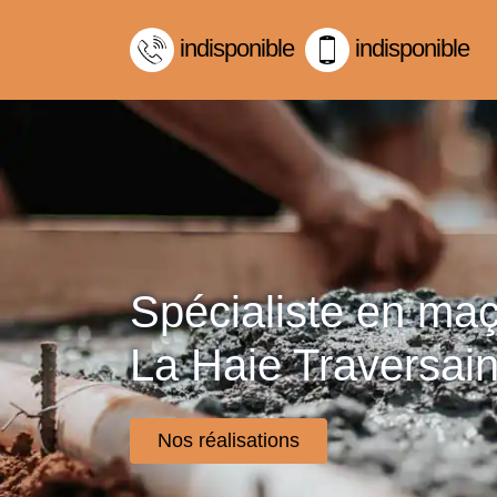
indisponible
indisponible
Spécialiste en ma
La Haie Traversai
Nos réalisations