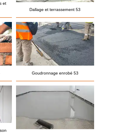
s et
Dallage et terrassement 53
3
Goudronnage enrobé 53
ison