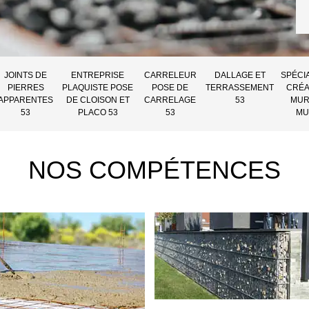
JOINTS DE
ENTREPRISE
CARRELEUR
DALLAGE ET
SPÉCI
PIERRES
PLAQUISTE POSE
POSE DE
TERRASSEMENT
CRÉA
APPARENTES
DE CLOISON ET
CARRELAGE
53
MUR
53
PLACO 53
53
MU
NOS COMPÉTENCES