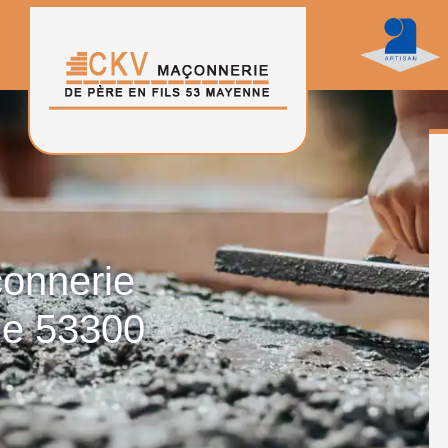
çonnerie
ne 53300