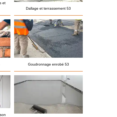
s et
Dallage et terrassement 53
3
Goudronnage enrobé 53
ison