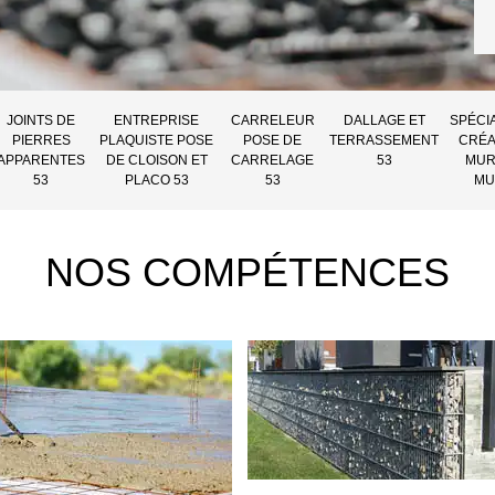
JOINTS DE
ENTREPRISE
CARRELEUR
DALLAGE ET
SPÉCI
PIERRES
PLAQUISTE POSE
POSE DE
TERRASSEMENT
CRÉA
APPARENTES
DE CLOISON ET
CARRELAGE
53
MUR
53
PLACO 53
53
MU
NOS COMPÉTENCES