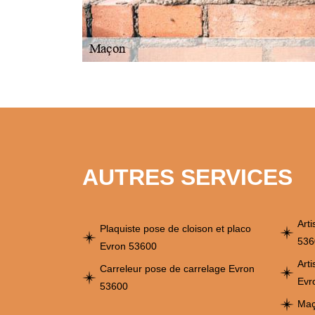
AUTRES SERVICES
Art
Plaquiste pose de cloison et placo
536
Evron 53600
Art
Carreleur pose de carrelage Evron
Evr
53600
Maç