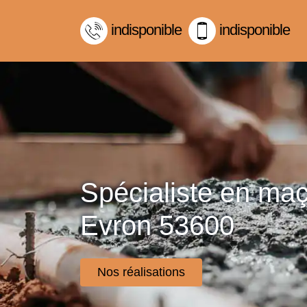
indisponible
indisponible
Spécialiste en ma
Evron 53600
Nos réalisations