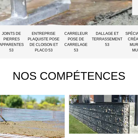
JOINTS DE
ENTREPRISE
CARRELEUR
DALLAGE ET
SPÉCI
PIERRES
PLAQUISTE POSE
POSE DE
TERRASSEMENT
CRÉA
APPARENTES
DE CLOISON ET
CARRELAGE
53
MUR
53
PLACO 53
53
MU
NOS COMPÉTENCES