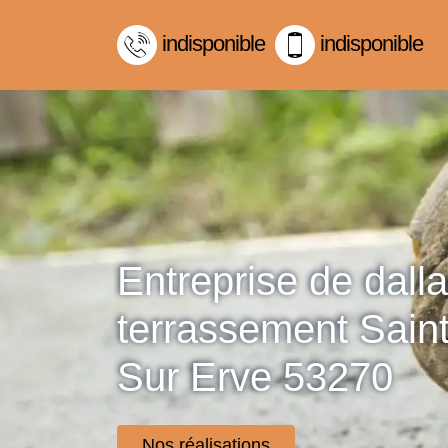
indisponible
indisponible
Entreprise de dall
terrassement Sain
Sur Erve 53270
Nos réalisations