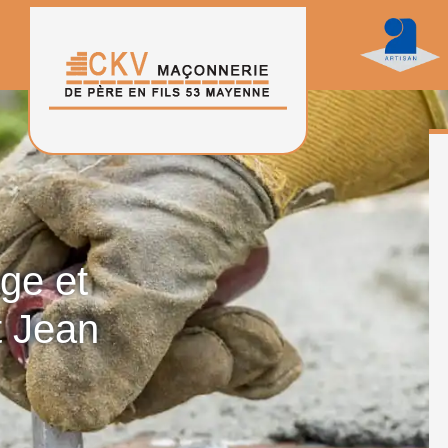
age et
t Jean