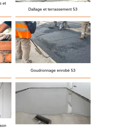
s et
Dallage et terrassement 53
3
Goudronnage enrobé 53
ison