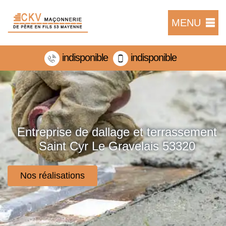
MENU
indisponible
indisponible
Entreprise de dallage et terrassement
Saint Cyr Le Gravelais 53320
Nos réalisations