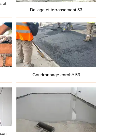
s et
Dallage et terrassement 53
3
Goudronnage enrobé 53
ison