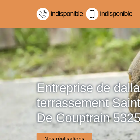
indisponible
indisponible
Entreprise de dall
terrassement Sain
De Couptrain 532
Nos réalisations