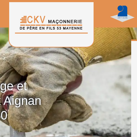
age et
t Aignan
50