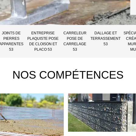
JOINTS DE
ENTREPRISE
CARRELEUR
DALLAGE ET
SPÉCI
PIERRES
PLAQUISTE POSE
POSE DE
TERRASSEMENT
CRÉA
APPARENTES
DE CLOISON ET
CARRELAGE
53
MUR
53
PLACO 53
53
MU
NOS COMPÉTENCES