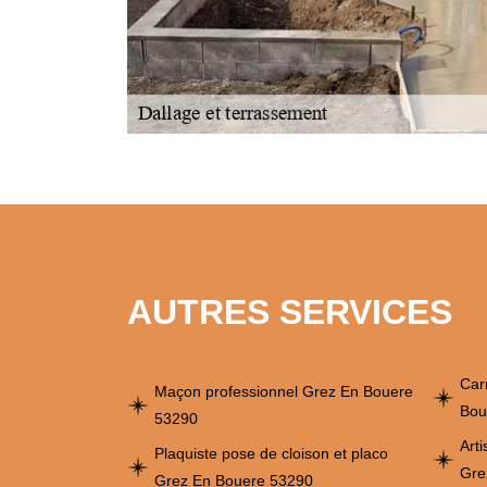
AUTRES SERVICES
Car
Maçon professionnel Grez En Bouere
Bou
53290
Art
Plaquiste pose de cloison et placo
Gre
Grez En Bouere 53290