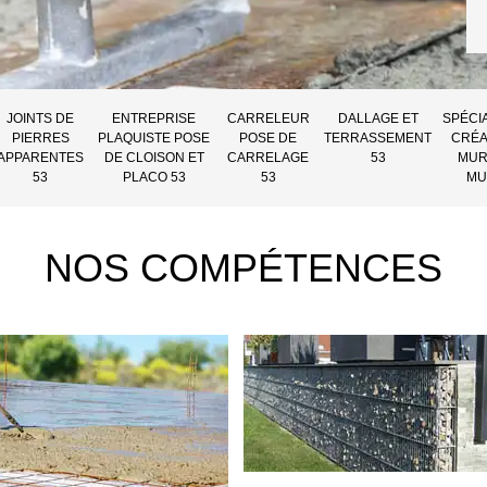
JOINTS DE
ENTREPRISE
CARRELEUR
DALLAGE ET
SPÉCI
PIERRES
PLAQUISTE POSE
POSE DE
TERRASSEMENT
CRÉA
APPARENTES
DE CLOISON ET
CARRELAGE
53
MUR
53
PLACO 53
53
MU
NOS COMPÉTENCES