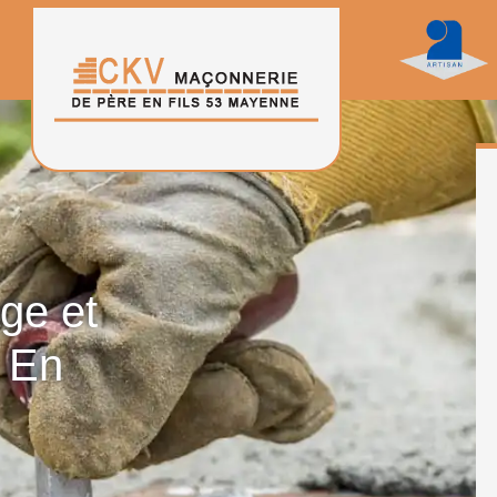
age et
 En