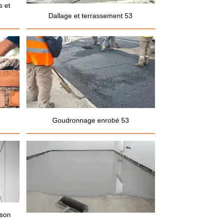
s et
Dallage et terrassement 53
3
Goudronnage enrobé 53
ison