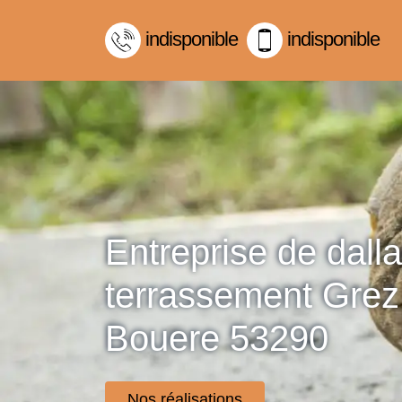
indisponible
indisponible
Entreprise de dall
terrassement Grez
Bouere 53290
Nos réalisations