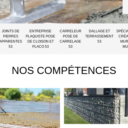
JOINTS DE
ENTREPRISE
CARRELEUR
DALLAGE ET
SPÉCI
PIERRES
PLAQUISTE POSE
POSE DE
TERRASSEMENT
CRÉA
APPARENTES
DE CLOISON ET
CARRELAGE
53
MUR
53
PLACO 53
53
MU
NOS COMPÉTENCES