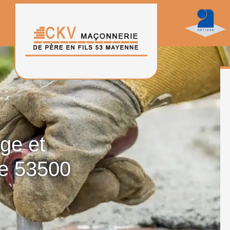
age et
ee 53500