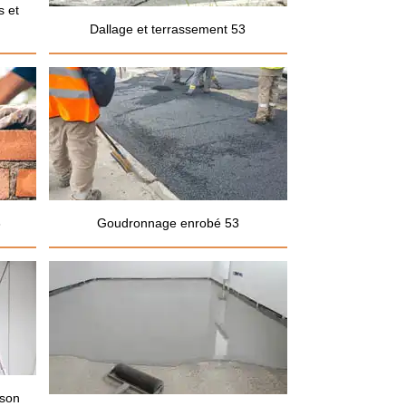
s et
Dallage et terrassement 53
3
Goudronnage enrobé 53
ison