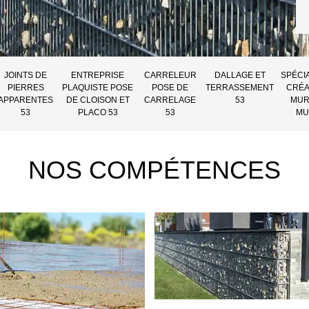
JOINTS DE
ENTREPRISE
CARRELEUR
DALLAGE ET
SPÉCI
PIERRES
PLAQUISTE POSE
POSE DE
TERRASSEMENT
CRÉA
APPARENTES
DE CLOISON ET
CARRELAGE
53
MUR
53
PLACO 53
53
MU
NOS COMPÉTENCES