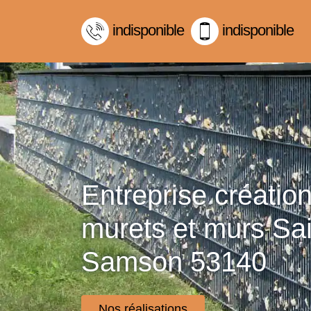
indisponible
indisponible
Entreprise créatio
murets et murs Sai
Samson 53140
Nos réalisations