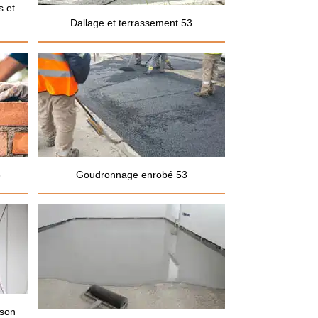
s et
Dallage et terrassement 53
3
Goudronnage enrobé 53
ison