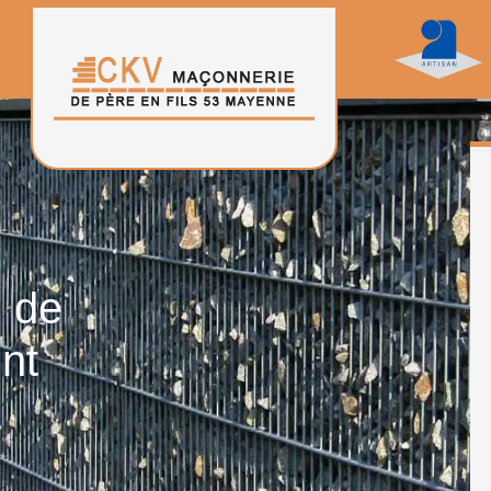
n de
nt