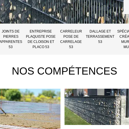
JOINTS DE
ENTREPRISE
CARRELEUR
DALLAGE ET
SPÉCI
PIERRES
PLAQUISTE POSE
POSE DE
TERRASSEMENT
CRÉA
APPARENTES
DE CLOISON ET
CARRELAGE
53
MUR
53
PLACO 53
53
MU
NOS COMPÉTENCES