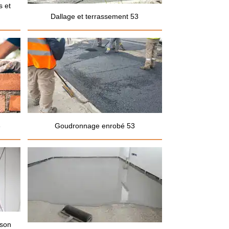
s et
Dallage et terrassement 53
3
Goudronnage enrobé 53
ison