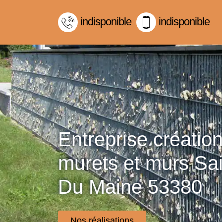
indisponible
indisponible
Entreprise créatio
murets et murs Sai
Du Maine 53380
Nos réalisations