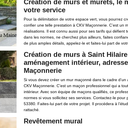
Création de murs et murets, l
votre service
Pour la délimitation de votre espace vert, vous pourrez c
confier une telle prestation à CKV Maçonnerie. C’est un 
réalisations. Il est connu aussi pour ses tarifs qui défien
dans les normes, ne cherchez plus ailleurs, faites confia
de plus amples détails, appelez-le et faites-lui part de votr
Création de murs à Saint Hilair
aménagement intérieur, adress
Maçonnerie
Si vous devez créer un mur maçonné dans le cadre d’un a
CKV Maçonnerie. C’est un maçon professionnel qui a toute
intérieur. Avec son équipe de maçons qualifiés, ce profe
normes si vous sollicitez ses services. Contactez-le pour p
53380. Faites-lui part de votre projet. Il procédera à l’étude
rattaché.
Revêtement mural