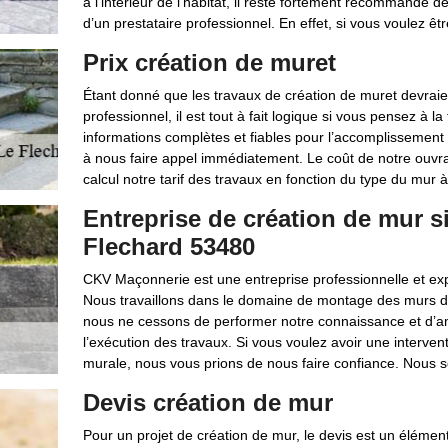
à l’intérieur de l’habitat, il reste fortement recommandé de
d’un prestataire professionnel. En effet, si vous voulez êtr
Prix création de muret
Étant donné que les travaux de création de muret devraie
professionnel, il est tout à fait logique si vous pensez à l
informations complètes et fiables pour l’accomplissement 
à nous faire appel immédiatement. Le coût de notre ouvr
calcul notre tarif des travaux en fonction du type du mur 
Entreprise de création de mur s
Flechard 53480
CKV Maçonnerie est une entreprise professionnelle et exp
Nous travaillons dans le domaine de montage des murs 
nous ne cessons de performer notre connaissance et d’amé
l’exécution des travaux. Si vous voulez avoir une interven
murale, nous vous prions de nous faire confiance. Nous s
Devis création de mur
Pour un projet de création de mur, le devis est un élément t