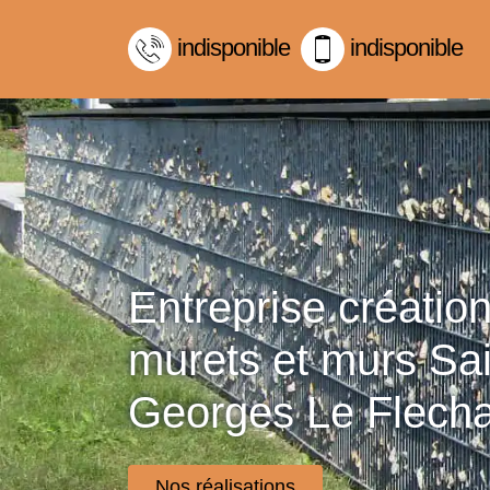
indisponible
indisponible
Entreprise créatio
murets et murs Sai
Georges Le Flech
Nos réalisations