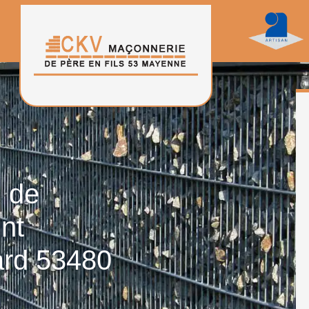
n de
nt
ard 53480