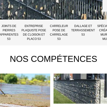
JOINTS DE
ENTREPRISE
CARRELEUR
DALLAGE ET
SPÉCI
PIERRES
PLAQUISTE POSE
POSE DE
TERRASSEMENT
CRÉA
APPARENTES
DE CLOISON ET
CARRELAGE
53
MUR
53
PLACO 53
53
MU
NOS COMPÉTENCES