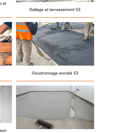
s et
Dallage et terrassement 53
3
Goudronnage enrobé 53
ison