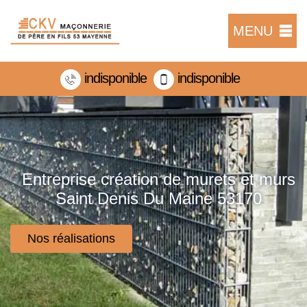
MENU
indisponible
indisponible
Entreprise création de murets et murs
Saint Denis Du Maine 53170
Nos réalisations