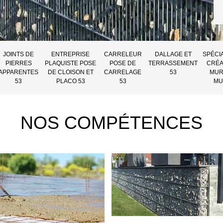
JOINTS DE
ENTREPRISE
CARRELEUR
DALLAGE ET
SPÉCI
PIERRES
PLAQUISTE POSE
POSE DE
TERRASSEMENT
CRÉA
APPARENTES
DE CLOISON ET
CARRELAGE
53
MUR
53
PLACO 53
53
MU
NOS COMPÉTENCES