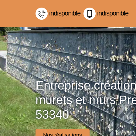
indisponible
indisponible
Entreprise créatio
murets et murs Pr
53340
Nos réalisations