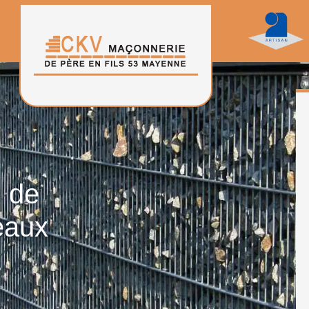
n de
eaux