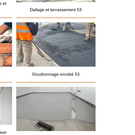
s et
Dallage et terrassement 53
3
Goudronnage enrobé 53
ison