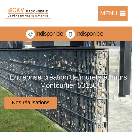
MENU
indisponible
indisponible
Entreprise création de murets et murs
Montourtier 53150
Nos réalisations