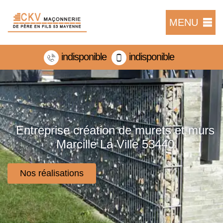
MENU
indisponible
indisponible
Entreprise création de murets et murs
Marcille La Ville 53440
Nos réalisations