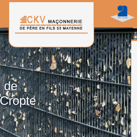
n de
 Cropte