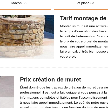
Maçon 53
et placo 53
Tarif montage de
Monter un mur est une activité
le temps d’exécution des trava
le coût de l’intervention. Si vo
le prix de votre projet de mont
nous faire appel immédiatement
faire un calcul très bien posée af
votre projet.
Prix création de muret
Étant donné que les travaux de création de muret devraie
professionnel, il est tout à fait logique si vous pensez à l
informations complètes et fiables pour l’accomplissement 
à nous faire appel immédiatement. Le coût de notre ouvr
calcul notre tarif des travaux en fonction du type du mur 