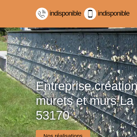
indisponible
indisponible
Entreprise créatio
murets et murs La
53170
Nos réalisations