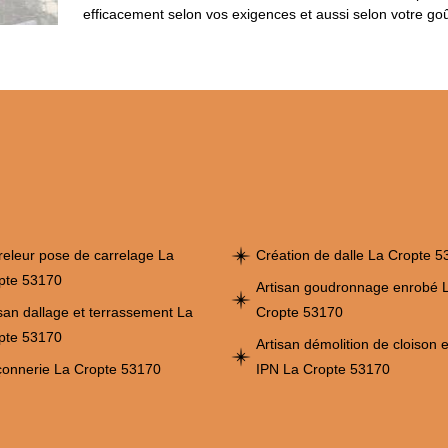
efficacement selon vos exigences et aussi selon votre goû
releur pose de carrelage La
Création de dalle La Cropte 
pte 53170
Artisan goudronnage enrobé 
isan dallage et terrassement La
Cropte 53170
pte 53170
Artisan démolition de cloison 
onnerie La Cropte 53170
IPN La Cropte 53170