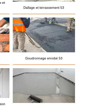
s et
Dallage et terrassement 53
3
Goudronnage enrobé 53
ison