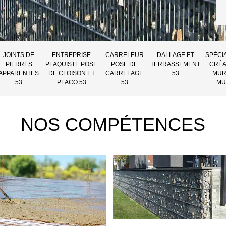
JOINTS DE
ENTREPRISE
CARRELEUR
DALLAGE ET
SPÉCI
PIERRES
PLAQUISTE POSE
POSE DE
TERRASSEMENT
CRÉA
APPARENTES
DE CLOISON ET
CARRELAGE
53
MUR
53
PLACO 53
53
MU
NOS COMPÉTENCES