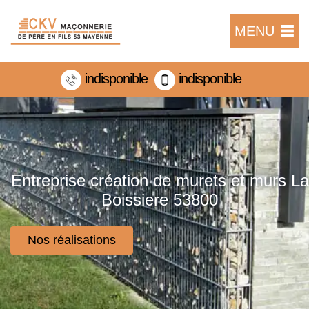
MENU
indisponible
indisponible
Entreprise création de murets et murs La
Boissiere 53800
Nos réalisations