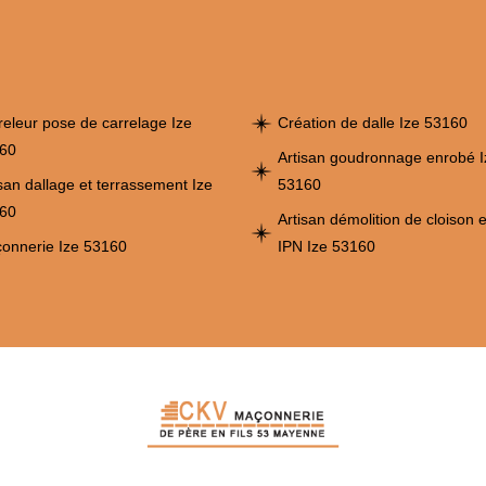
releur pose de carrelage Ize
Création de dalle Ize 53160
60
Artisan goudronnage enrobé I
isan dallage et terrassement Ize
53160
60
Artisan démolition de cloison 
onnerie Ize 53160
IPN Ize 53160