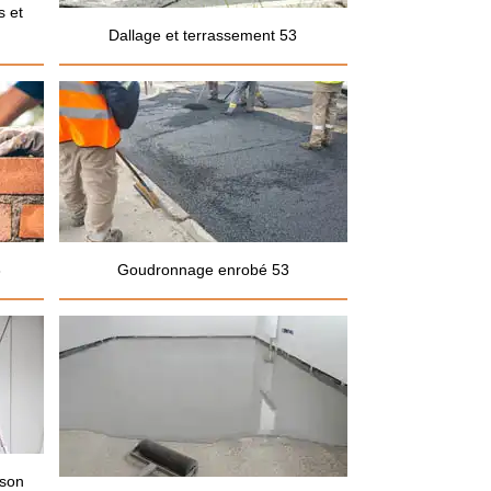
s et
Dallage et terrassement 53
3
Goudronnage enrobé 53
ison