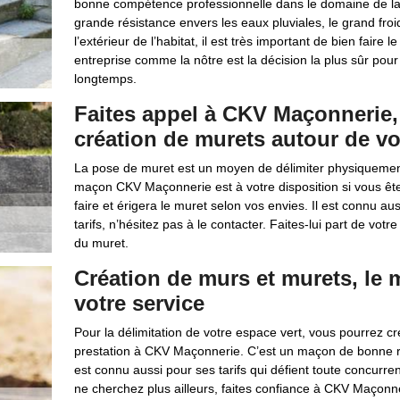
bonne compétence professionnelle dans le domaine de la
grande résistance envers les eaux pluviales, le grand froi
l’extérieur de l’habitat, il est très important de bien fair
entreprise comme la nôtre est la décision la plus sûr pour
longtemps.
Faites appel à CKV Maçonnerie,
création de murets autour de v
La pose de muret est un moyen de délimiter physiquement
maçon CKV Maçonnerie est à votre disposition si vous êtes
faire et érigera le muret selon vos envies. Il est connu au
tarifs, n’hésitez pas à le contacter. Faites-lui part de vot
du muret.
Création de murs et murets, l
votre service
Pour la délimitation de votre espace vert, vous pourrez cr
prestation à CKV Maçonnerie. C’est un maçon de bonne répu
est connu aussi pour ses tarifs qui défient toute concurr
ne cherchez plus ailleurs, faites confiance à CKV Maçonne