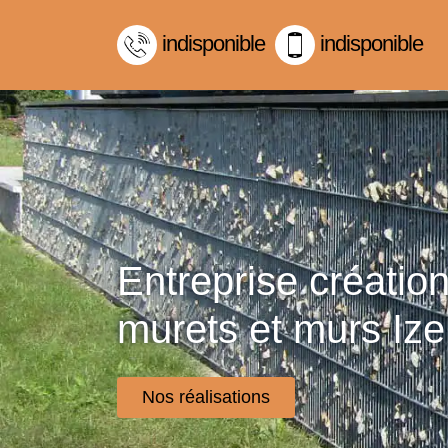
indisponible
indisponible
Entreprise créatio
murets et murs Iz
Nos réalisations