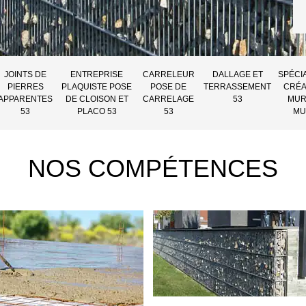
JOINTS DE
ENTREPRISE
CARRELEUR
DALLAGE ET
SPÉCI
PIERRES
PLAQUISTE POSE
POSE DE
TERRASSEMENT
CRÉA
APPARENTES
DE CLOISON ET
CARRELAGE
53
MUR
53
PLACO 53
53
MU
NOS COMPÉTENCES