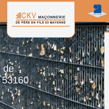
n de
e 53160