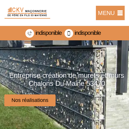
MENU
indisponible
indisponible
Entreprise création de murets et murs
Chalons Du Maine 53470
Nos réalisations