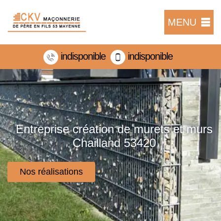
MENU
indisponible
indisponible
Entreprise création de murets et murs
Chailland 53420
Nos réalisations