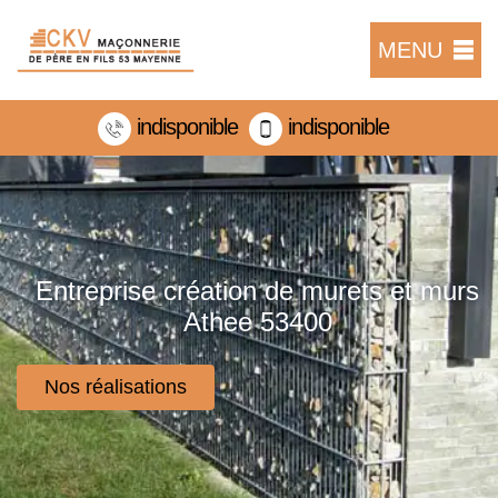
MENU
indisponible
indisponible
Entreprise création de murets et murs
Athee 53400
Nos réalisations