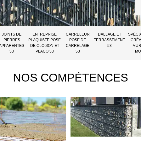
JOINTS DE
ENTREPRISE
CARRELEUR
DALLAGE ET
SPÉCI
PIERRES
PLAQUISTE POSE
POSE DE
TERRASSEMENT
CRÉA
APPARENTES
DE CLOISON ET
CARRELAGE
53
MUR
53
PLACO 53
53
MU
NOS COMPÉTENCES