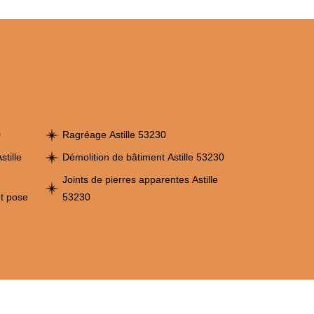
0
Ragréage Astille 53230
tille
Démolition de bâtiment Astille 53230
Joints de pierres apparentes Astille
et pose
53230