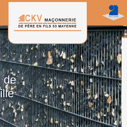
n de
lle