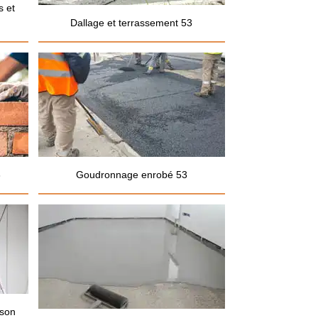
s et
Dallage et terrassement 53
3
Goudronnage enrobé 53
ison