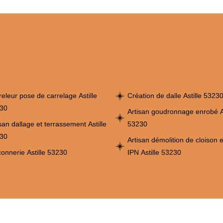
releur pose de carrelage Astille
Création de dalle Astille 5323
30
Artisan goudronnage enrobé As
san dallage et terrassement Astille
53230
30
Artisan démolition de cloison 
onnerie Astille 53230
IPN Astille 53230