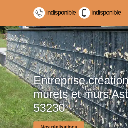
indisponible
indisponible
Entreprise créatio
murets et murs Asti
53230
Nos réalisations