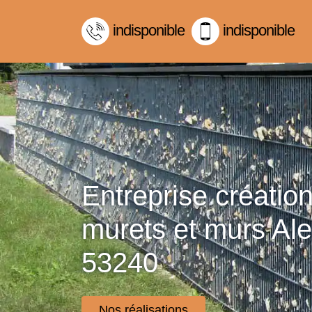
indisponible
indisponible
Entreprise créatio
murets et murs Ale
53240
Nos réalisations