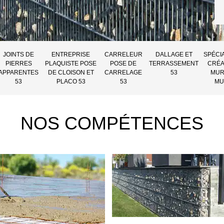
JOINTS DE
ENTREPRISE
CARRELEUR
DALLAGE ET
SPÉCI
PIERRES
PLAQUISTE POSE
POSE DE
TERRASSEMENT
CRÉA
APPARENTES
DE CLOISON ET
CARRELAGE
53
MUR
53
PLACO 53
53
MU
NOS COMPÉTENCES