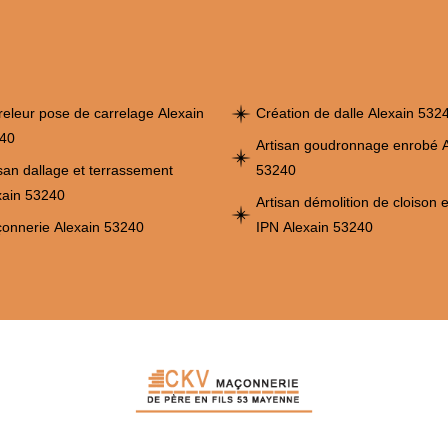
releur pose de carrelage Alexain
Création de dalle Alexain 532
40
Artisan goudronnage enrobé A
isan dallage et terrassement
53240
xain 53240
Artisan démolition de cloison 
onnerie Alexain 53240
IPN Alexain 53240