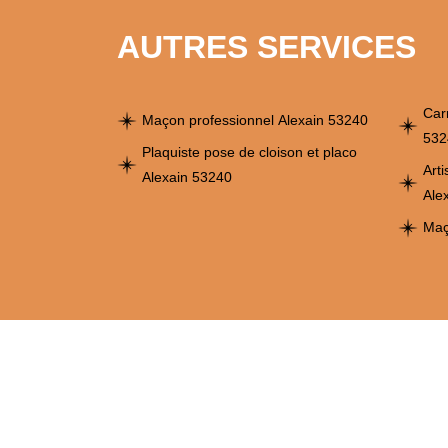
AUTRES SERVICES
Car
Maçon professionnel Alexain 53240
532
Plaquiste pose de cloison et placo
Art
Alexain 53240
Ale
Maç