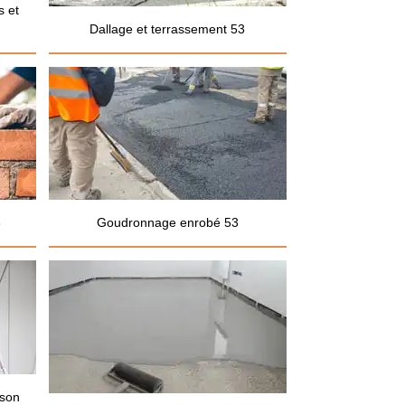
s et
Dallage et terrassement 53
3
Goudronnage enrobé 53
ison