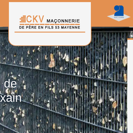
n de
xain