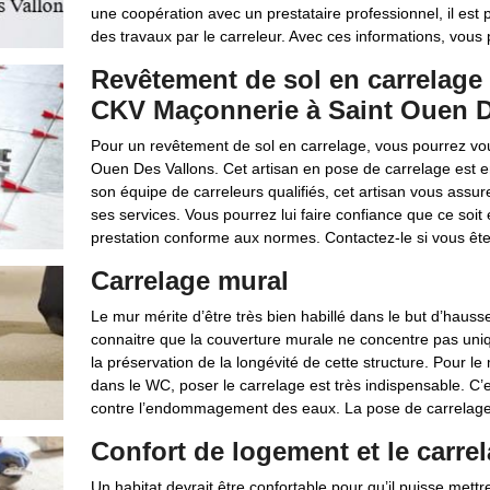
une coopération avec un prestataire professionnel, il est p
des travaux par le carreleur. Avec ces informations, vous 
Revêtement de sol en carrelage 
CKV Maçonnerie à Saint Ouen D
Pour un revêtement de sol en carrelage, vous pourrez vo
Ouen Des Vallons. Cet artisan en pose de carrelage est e
son équipe de carreleurs qualifiés, cet artisan vous assur
ses services. Vous pourrez lui faire confiance que ce soit
prestation conforme aux normes. Contactez-le si vous êt
Carrelage mural
Le mur mérite d’être très bien habillé dans le but d’hausse
connaitre que la couverture murale ne concentre pas uniq
la préservation de la longévité de cette structure. Pour le 
dans le WC, poser le carrelage est très indispensable. C’
contre l’endommagement des eaux. La pose de carrelage 
Confort de logement et le carre
Un habitat devrait être confortable pour qu’il puisse mettr