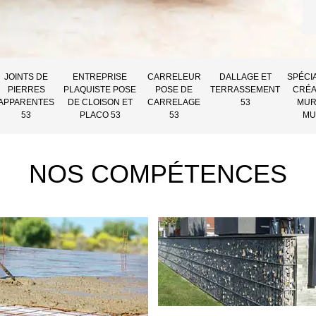
JOINTS DE
ENTREPRISE
CARRELEUR
DALLAGE ET
SPÉCI
PIERRES
PLAQUISTE POSE
POSE DE
TERRASSEMENT
CRÉA
APPARENTES
DE CLOISON ET
CARRELAGE
53
MUR
53
PLACO 53
53
MU
NOS COMPÉTENCES