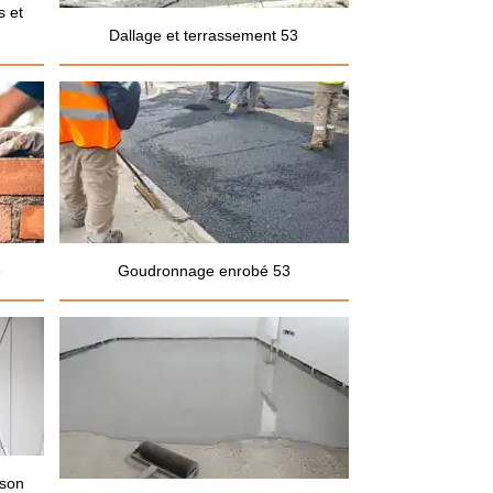
s et
Dallage et terrassement 53
3
Goudronnage enrobé 53
ison