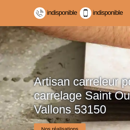
indisponible
indisponible
Artisan carreleur 
carrelage Saint O
Vallons 53150
Nos réalisations