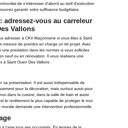
rimordial de s’intéresser d’abord au tarif d’exécution
pourrez garantir votre suffisance budgétaire.
: adressez-vous au carreleur
es Vallons
us adresser à CKV Maçonnerie si vous êtes à Saint
n mesure de prendre en charge un tel projet. Avec
e une prestation dans les normes si vous sollicitez
 en neuf ou en rénovation. Il vous réalisera une
es à Saint Ouen Des Vallons.
r sa présentation. Il est aussi indispensable de
uement pour la décoration, mais surtout aussi pour
mur dans la cuisine, dans la salle de bain et aussi
est le revêtement le plus capable de protéger le mur
murale demande une intervention professionnelle.
lage
e à l’aise tous ses occupants. En termes de la