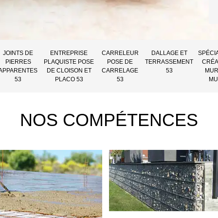
JOINTS DE
ENTREPRISE
CARRELEUR
DALLAGE ET
SPÉCI
PIERRES
PLAQUISTE POSE
POSE DE
TERRASSEMENT
CRÉA
APPARENTES
DE CLOISON ET
CARRELAGE
53
MUR
53
PLACO 53
53
MU
NOS COMPÉTENCES