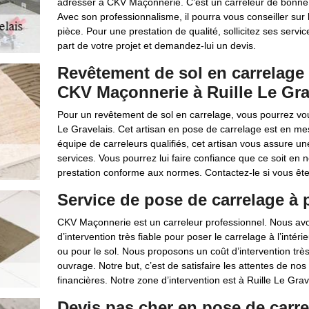
adresser à CKV Maçonnerie. C’est un carreleur de bonne ré
Avec son professionnalisme, il pourra vous conseiller sur 
pièce. Pour une prestation de qualité, sollicitez ses servic
part de votre projet et demandez-lui un devis.
Revêtement de sol en carrelage 
CKV Maçonnerie à Ruille Le Gra
Pour un revêtement de sol en carrelage, vous pourrez vo
Le Gravelais. Cet artisan en pose de carrelage est en me
équipe de carreleurs qualifiés, cet artisan vous assure un
services. Vous pourrez lui faire confiance que ce soit en n
prestation conforme aux normes. Contactez-le si vous êtes
Service de pose de carrelage à p
CKV Maçonnerie est un carreleur professionnel. Nous avo
d’intervention très fiable pour poser le carrelage à l’intérie
ou pour le sol. Nous proposons un coût d’intervention très
ouvrage. Notre but, c’est de satisfaire les attentes de nos c
financières. Notre zone d’intervention est à Ruille Le Grav
Devis pas cher en pose de carr