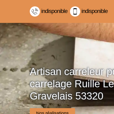
indisponible
indisponible
Artisan carreleur 
carrelage Ruille Le
Gravelais 53320
Nos réalisations