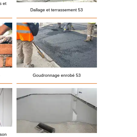
s et
Dallage et terrassement 53
3
Goudronnage enrobé 53
ison