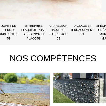
JOINTS DE
ENTREPRISE
CARRELEUR
DALLAGE ET
SPÉCI
PIERRES
PLAQUISTE POSE
POSE DE
TERRASSEMENT
CRÉA
APPARENTES
DE CLOISON ET
CARRELAGE
53
MUR
53
PLACO 53
53
MU
NOS COMPÉTENCES