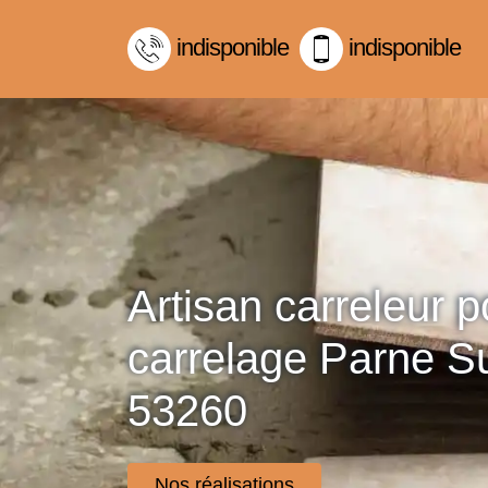
indisponible
indisponible
Artisan carreleur 
carrelage Parne S
53260
Nos réalisations