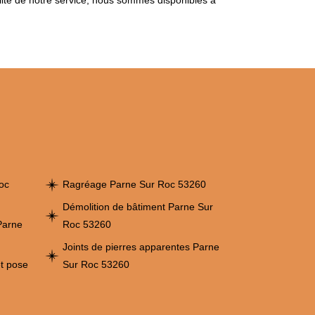
lité de notre service, nous sommes disponibles à
oc
Ragréage Parne Sur Roc 53260
Démolition de bâtiment Parne Sur
Parne
Roc 53260
Joints de pierres apparentes Parne
et pose
Sur Roc 53260