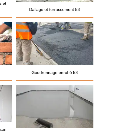
s et
Dallage et terrassement 53
3
Goudronnage enrobé 53
ison