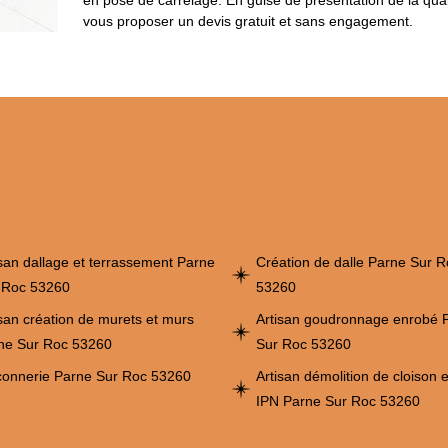
en pose de carrelage. En guise de présentation de la qua
vous proposer un devis gratuit et sans engagement.
isan dallage et terrassement Parne
Création de dalle Parne Sur R
 Roc 53260
53260
isan création de murets et murs
Artisan goudronnage enrobé 
ne Sur Roc 53260
Sur Roc 53260
onnerie Parne Sur Roc 53260
Artisan démolition de cloison 
IPN Parne Sur Roc 53260